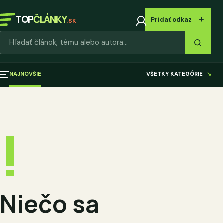
TOP
ČLÁNKY
＋
Pridať odkaz
.SK
Hľadať články
NAJNOVŠIE
VŠETKY KATEGÓRIE
↘
!
Niečo sa