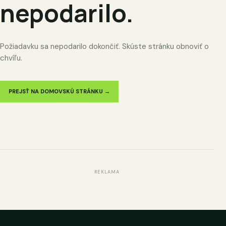
nepodarilo.
Požiadavku sa nepodarilo dokončiť. Skúste stránku obnoviť o
chvíľu.
PREJSŤ NA DOMOVSKÚ STRÁNKU →
REKLAMA