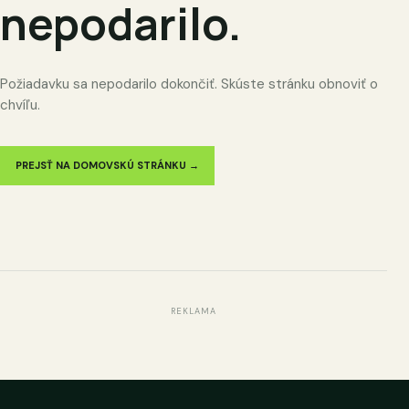
nepodarilo.
Požiadavku sa nepodarilo dokončiť. Skúste stránku obnoviť o
chvíľu.
PREJSŤ NA DOMOVSKÚ STRÁNKU →
REKLAMA