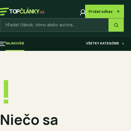
TOP
ČLÁNKY
＋
Pridať odkaz
.SK
Hľadať články
NAJNOVŠIE
VŠETKY KATEGÓRIE
↘
!
Niečo sa