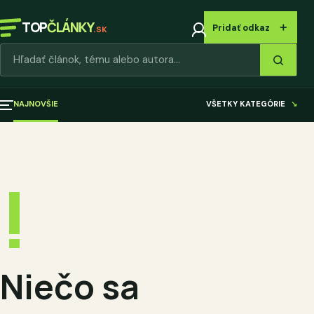
TOP
ČLÁNKY
＋
Pridať odkaz
.SK
Hľadať články
NAJNOVŠIE
VŠETKY KATEGÓRIE
↘
!
Niečo sa