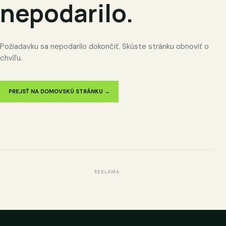
nepodarilo.
Požiadavku sa nepodarilo dokončiť. Skúste stránku obnoviť o
chvíľu.
PREJSŤ NA DOMOVSKÚ STRÁNKU →
REKLAMA