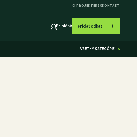
O PROJEKTE
RSS
KONTAKT
＋
Prihlásiť
Pridať odkaz
VŠETKY KATEGÓRIE
↘