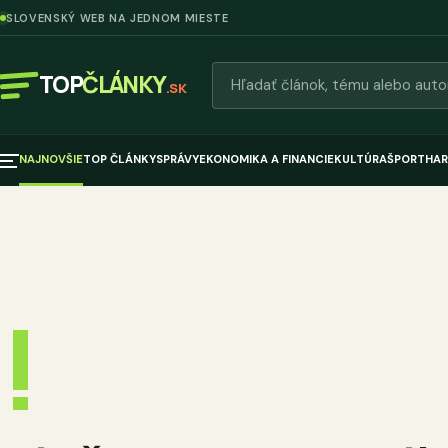
SLOVENSKÝ WEB NA JEDNOM MIESTE
Hľadať články
TOP
ČLÁNKY
.SK
NAJNOVŠIE
TOP ČLÁNKY
SPRÁVY
EKONOMIKA A FINANCIE
KULTÚRA
ŠPORT
HAR
!