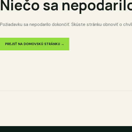
Niečo sa nepodaril
Požiadavku sa nepodarilo dokončiť. Skúste stránku obnoviť o chví
PREJSŤ NA DOMOVSKÚ STRÁNKU →