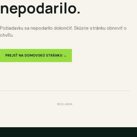
nepodarilo.
Požiadavku sa nepodarilo dokončiť. Skúste stránku obnoviť o
chvíľu.
PREJSŤ NA DOMOVSKÚ STRÁNKU →
REKLAMA