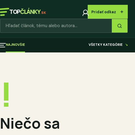
TOP
ČLÁNKY
＋
Pridať odkaz
.SK
Hľadať články
NAJNOVŠIE
VŠETKY KATEGÓRIE
↘
!
Niečo sa