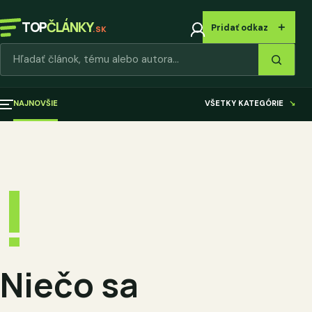
TOP
ČLÁNKY
＋
Pridať odkaz
.SK
Hľadať články
NAJNOVŠIE
VŠETKY KATEGÓRIE
↘
!
Niečo sa