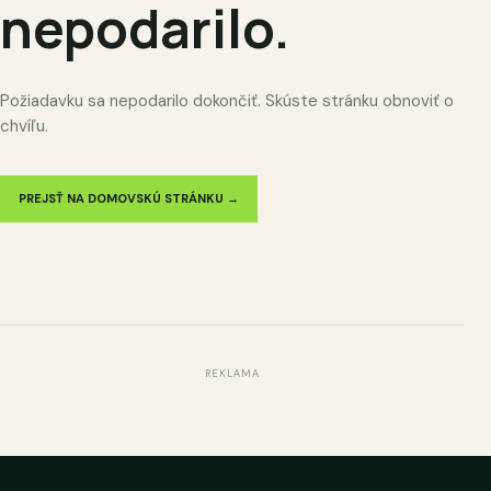
nepodarilo.
Požiadavku sa nepodarilo dokončiť. Skúste stránku obnoviť o
chvíľu.
PREJSŤ NA DOMOVSKÚ STRÁNKU →
REKLAMA