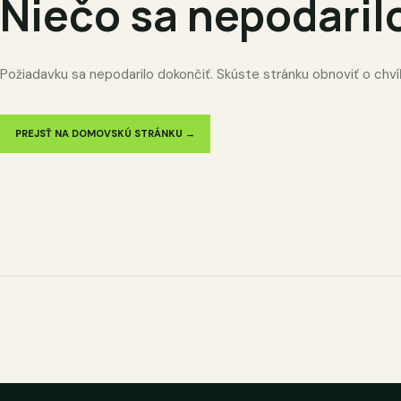
Niečo sa nepodaril
Požiadavku sa nepodarilo dokončiť. Skúste stránku obnoviť o chví
PREJSŤ NA DOMOVSKÚ STRÁNKU →