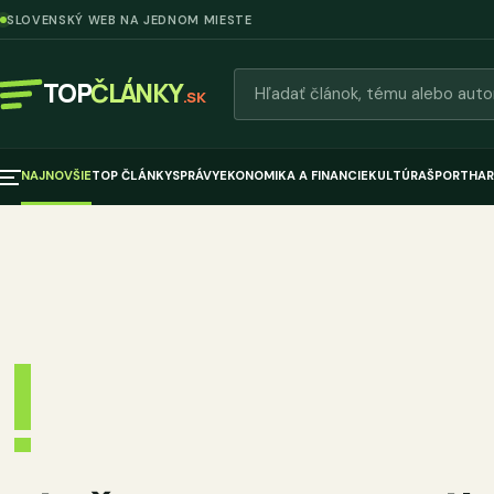
SLOVENSKÝ WEB NA JEDNOM MIESTE
Hľadať články
TOP
ČLÁNKY
.SK
NAJNOVŠIE
TOP ČLÁNKY
SPRÁVY
EKONOMIKA A FINANCIE
KULTÚRA
ŠPORT
HAR
!