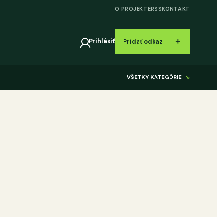
O PROJEKTE
RSS
KONTAKT
＋
Prihlásiť
Pridať odkaz
VŠETKY KATEGÓRIE
↘