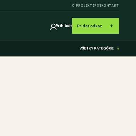
O PROJEKTE
RSS
KONTAKT
＋
Prihlásiť
Pridať odkaz
VŠETKY KATEGÓRIE
↘