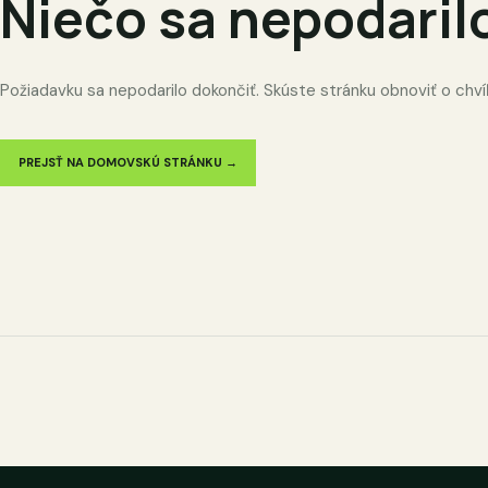
Niečo sa nepodaril
Požiadavku sa nepodarilo dokončiť. Skúste stránku obnoviť o chví
PREJSŤ NA DOMOVSKÚ STRÁNKU →