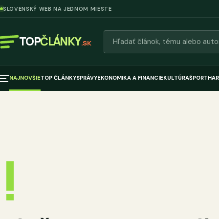
SLOVENSKÝ WEB NA JEDNOM MIESTE
Hľadať články
TOP
ČLÁNKY
.SK
NAJNOVŠIE
TOP ČLÁNKY
SPRÁVY
EKONOMIKA A FINANCIE
KULTÚRA
ŠPORT
HAR
!