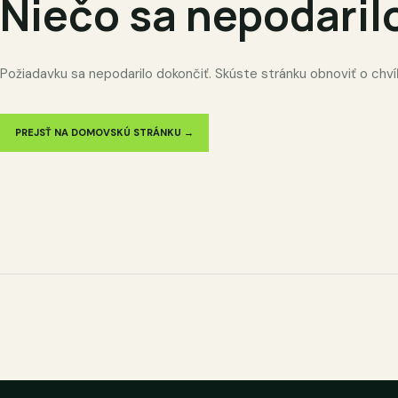
Niečo sa nepodaril
Požiadavku sa nepodarilo dokončiť. Skúste stránku obnoviť o chví
PREJSŤ NA DOMOVSKÚ STRÁNKU →