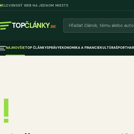
SLOVENSKÝ WEB NA JEDNOM MIESTE
Hľadať články
TOP
ČLÁNKY
.SK
NAJNOVŠIE
TOP ČLÁNKY
SPRÁVY
EKONOMIKA A FINANCIE
KULTÚRA
ŠPORT
HAR
!