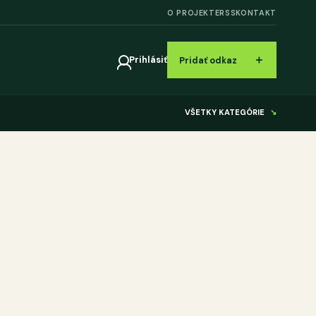
O PROJEKTE
RSS
KONTAKT
＋
Prihlásiť
Pridať odkaz
VŠETKY KATEGÓRIE
↘