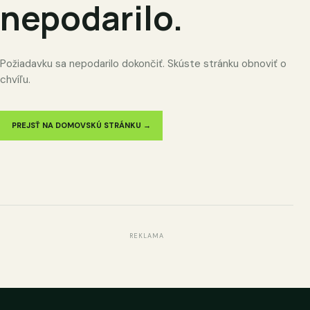
nepodarilo.
Požiadavku sa nepodarilo dokončiť. Skúste stránku obnoviť o
chvíľu.
PREJSŤ NA DOMOVSKÚ STRÁNKU →
REKLAMA