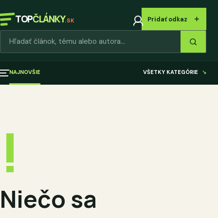
TOP
ČLÁNKY
＋
Pridať odkaz
.SK
Hľadať články
NAJNOVŠIE
VŠETKY KATEGÓRIE
↘
!
Niečo sa