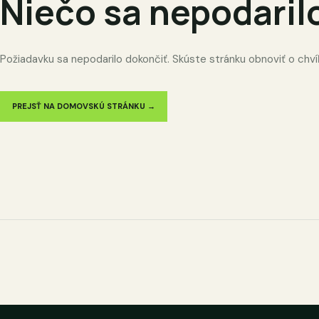
Niečo sa nepodaril
Požiadavku sa nepodarilo dokončiť. Skúste stránku obnoviť o chví
PREJSŤ NA DOMOVSKÚ STRÁNKU →