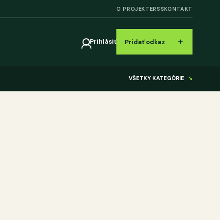
O PROJEKTE
RSS
KONTAKT
＋
Prihlásiť
Pridať odkaz
VŠETKY KATEGÓRIE
↘