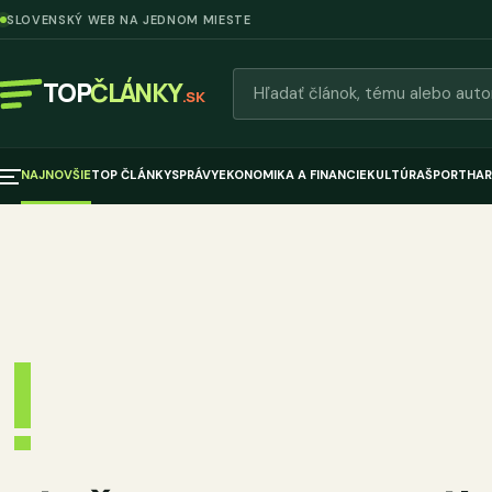
SLOVENSKÝ WEB NA JEDNOM MIESTE
Hľadať články
TOP
ČLÁNKY
.SK
NAJNOVŠIE
TOP ČLÁNKY
SPRÁVY
EKONOMIKA A FINANCIE
KULTÚRA
ŠPORT
HAR
!