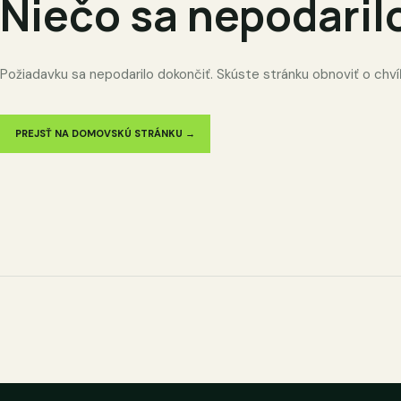
Niečo sa nepodaril
Požiadavku sa nepodarilo dokončiť. Skúste stránku obnoviť o chví
PREJSŤ NA DOMOVSKÚ STRÁNKU →