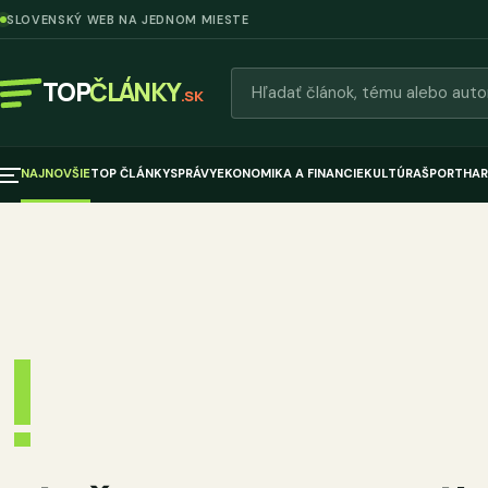
SLOVENSKÝ WEB NA JEDNOM MIESTE
Hľadať články
TOP
ČLÁNKY
.SK
NAJNOVŠIE
TOP ČLÁNKY
SPRÁVY
EKONOMIKA A FINANCIE
KULTÚRA
ŠPORT
HAR
!