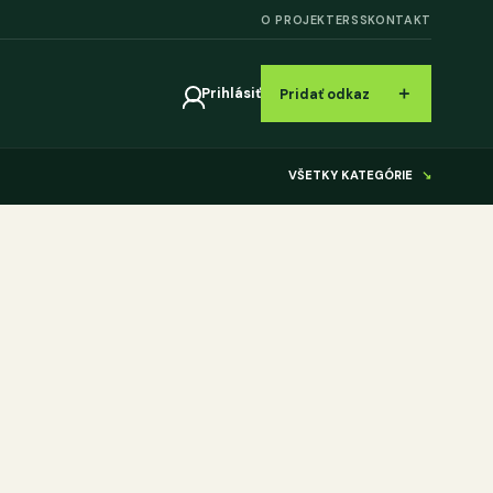
O PROJEKTE
RSS
KONTAKT
＋
Prihlásiť
Pridať odkaz
VŠETKY KATEGÓRIE
↘