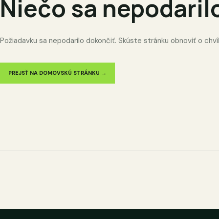
Niečo sa nepodaril
Požiadavku sa nepodarilo dokončiť. Skúste stránku obnoviť o chví
PREJSŤ NA DOMOVSKÚ STRÁNKU →