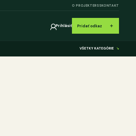
O PROJEKTE
RSS
KONTAKT
＋
Prihlásiť
Pridať odkaz
VŠETKY KATEGÓRIE
↘