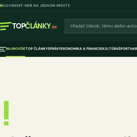
SLOVENSKÝ WEB NA JEDNOM MIESTE
Hľadať články
TOP
ČLÁNKY
.SK
NAJNOVŠIE
TOP ČLÁNKY
SPRÁVY
EKONOMIKA A FINANCIE
KULTÚRA
ŠPORT
HAR
!