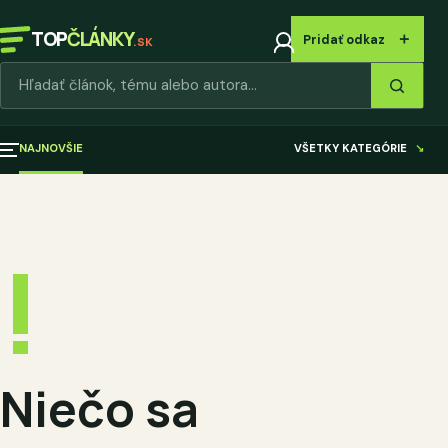
TOP
ČLÁNKY
＋
Pridať odkaz
.SK
Hľadať články
NAJNOVŠIE
VŠETKY KATEGÓRIE
↘
!
Niečo sa