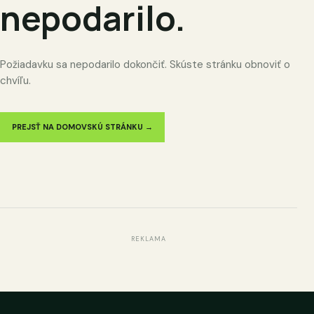
nepodarilo.
Požiadavku sa nepodarilo dokončiť. Skúste stránku obnoviť o
chvíľu.
PREJSŤ NA DOMOVSKÚ STRÁNKU →
REKLAMA