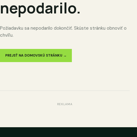
nepodarilo.
Požiadavku sa nepodarilo dokončiť. Skúste stránku obnoviť o
chvíľu.
PREJSŤ NA DOMOVSKÚ STRÁNKU →
REKLAMA