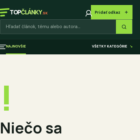
TOP
ČLÁNKY
＋
Pridať odkaz
.SK
Hľadať články
NAJNOVŠIE
VŠETKY KATEGÓRIE
↘
!
Niečo sa