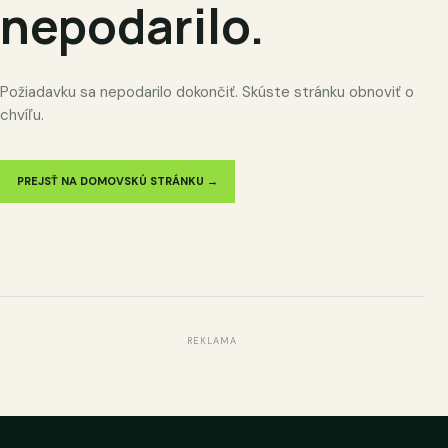
nepodarilo.
Požiadavku sa nepodarilo dokončiť. Skúste stránku obnoviť o
chvíľu.
PREJSŤ NA DOMOVSKÚ STRÁNKU →
REKLAMA