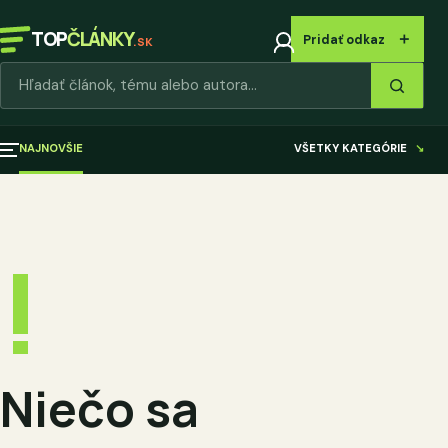
TOP
ČLÁNKY
＋
Pridať odkaz
.SK
Hľadať články
NAJNOVŠIE
VŠETKY KATEGÓRIE
↘
!
Niečo sa