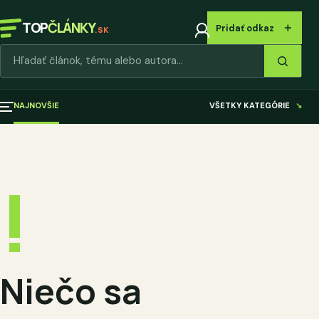
TOP
ČLÁNKY
＋
Pridať odkaz
.SK
Hľadať články
NAJNOVŠIE
VŠETKY KATEGÓRIE
↘
!
Niečo sa