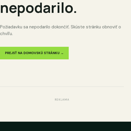
nepodarilo.
Požiadavku sa nepodarilo dokončiť. Skúste stránku obnoviť o
chvíľu.
PREJSŤ NA DOMOVSKÚ STRÁNKU →
REKLAMA