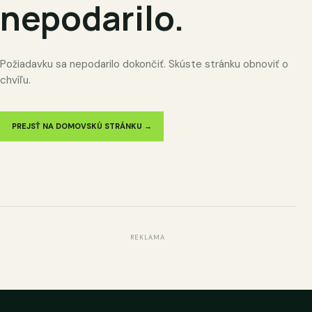
nepodarilo.
Požiadavku sa nepodarilo dokončiť. Skúste stránku obnoviť o
chvíľu.
PREJSŤ NA DOMOVSKÚ STRÁNKU →
REKLAMA