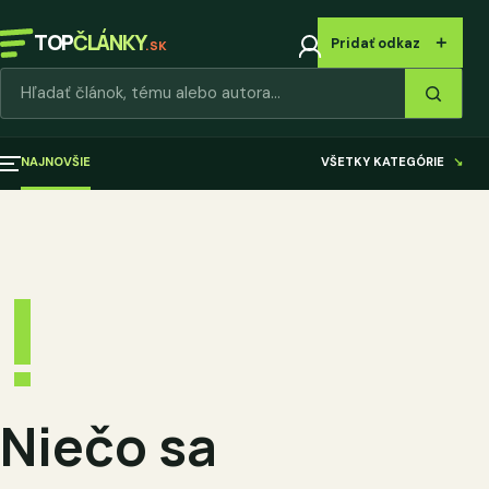
TOP
ČLÁNKY
＋
Pridať odkaz
.SK
Hľadať články
NAJNOVŠIE
VŠETKY KATEGÓRIE
↘
!
Niečo sa