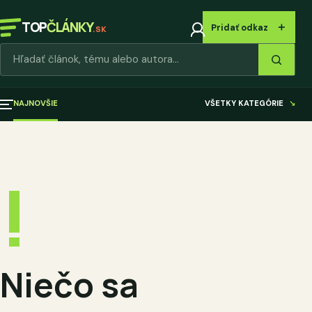
TOP
ČLÁNKY
＋
Pridať odkaz
.SK
Hľadať články
NAJNOVŠIE
VŠETKY KATEGÓRIE
↘
!
Niečo sa