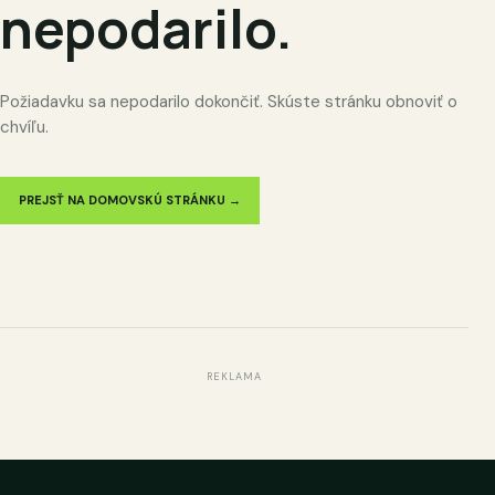
nepodarilo.
Požiadavku sa nepodarilo dokončiť. Skúste stránku obnoviť o
chvíľu.
PREJSŤ NA DOMOVSKÚ STRÁNKU →
REKLAMA