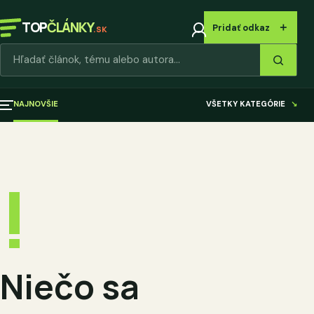
TOP
ČLÁNKY
＋
Pridať odkaz
.SK
Hľadať články
NAJNOVŠIE
VŠETKY KATEGÓRIE
↘
!
Niečo sa