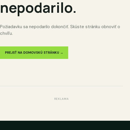
nepodarilo.
Požiadavku sa nepodarilo dokončiť. Skúste stránku obnoviť o
chvíľu.
PREJSŤ NA DOMOVSKÚ STRÁNKU →
REKLAMA