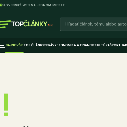
SLOVENSKÝ WEB NA JEDNOM MIESTE
Hľadať články
TOP
ČLÁNKY
.SK
NAJNOVŠIE
TOP ČLÁNKY
SPRÁVY
EKONOMIKA A FINANCIE
KULTÚRA
ŠPORT
HAR
!