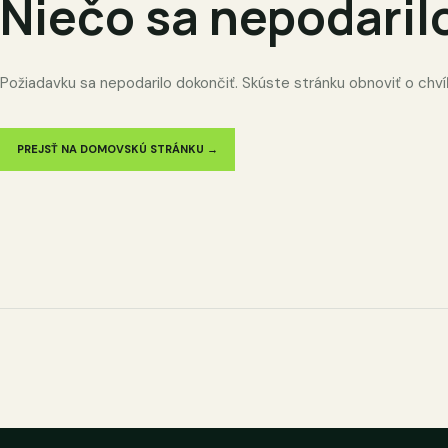
Niečo sa nepodaril
Požiadavku sa nepodarilo dokončiť. Skúste stránku obnoviť o chví
PREJSŤ NA DOMOVSKÚ STRÁNKU →