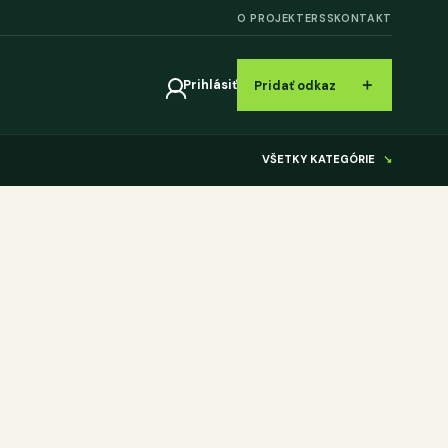
O PROJEKTE
RSS
KONTAKT
＋
Prihlásiť
Pridať odkaz
VŠETKY KATEGÓRIE
↘