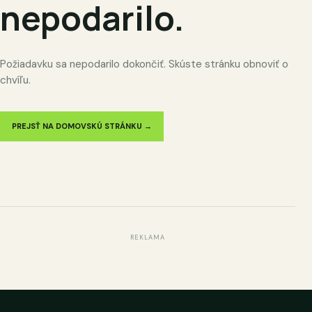
nepodarilo.
Požiadavku sa nepodarilo dokončiť. Skúste stránku obnoviť o
chvíľu.
PREJSŤ NA DOMOVSKÚ STRÁNKU →
REKLAMA