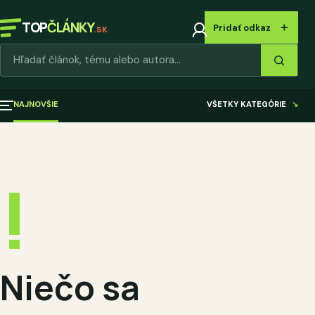
TOP
ČLÁNKY
＋
Pridať odkaz
.SK
Hľadať články
NAJNOVŠIE
VŠETKY KATEGÓRIE
↘
!
Niečo sa