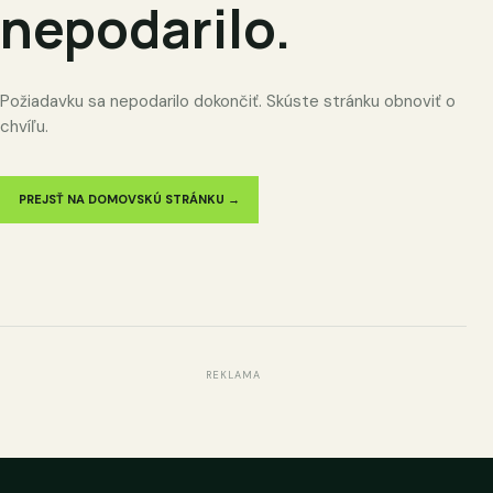
nepodarilo.
Požiadavku sa nepodarilo dokončiť. Skúste stránku obnoviť o
chvíľu.
PREJSŤ NA DOMOVSKÚ STRÁNKU →
REKLAMA