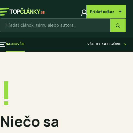
TOP
ČLÁNKY
＋
Pridať odkaz
.SK
Hľadať články
NAJNOVŠIE
VŠETKY KATEGÓRIE
↘
!
Niečo sa