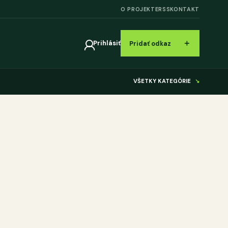
O PROJEKTE
RSS
KONTAKT
＋
Prihlásiť
Pridať odkaz
VŠETKY KATEGÓRIE
↘