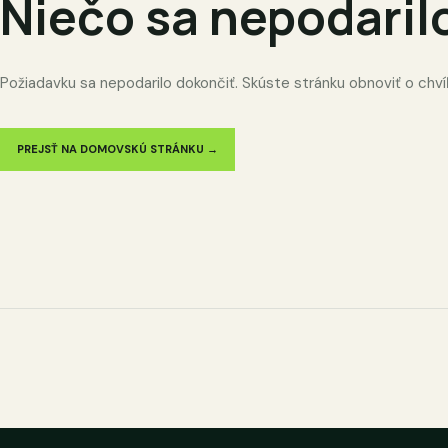
Niečo sa nepodaril
Požiadavku sa nepodarilo dokončiť. Skúste stránku obnoviť o chví
PREJSŤ NA DOMOVSKÚ STRÁNKU →