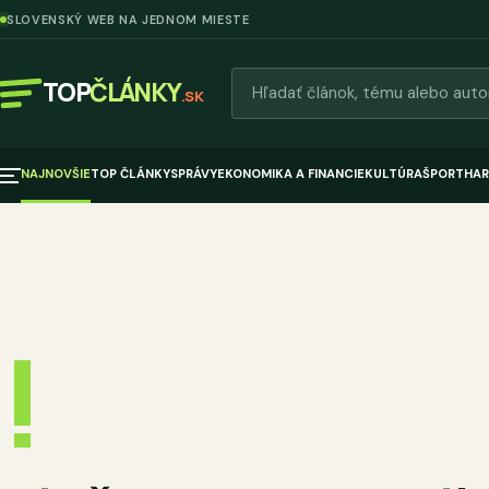
SLOVENSKÝ WEB NA JEDNOM MIESTE
Hľadať články
TOP
ČLÁNKY
.SK
NAJNOVŠIE
TOP ČLÁNKY
SPRÁVY
EKONOMIKA A FINANCIE
KULTÚRA
ŠPORT
HAR
!