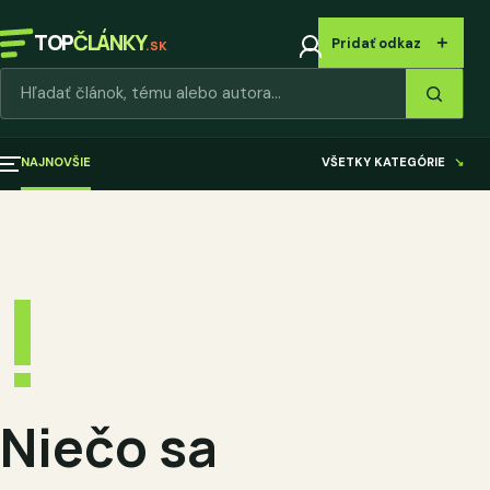
TOP
ČLÁNKY
＋
Pridať odkaz
.SK
Hľadať články
NAJNOVŠIE
VŠETKY KATEGÓRIE
↘
!
Niečo sa