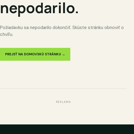
nepodarilo.
Požiadavku sa nepodarilo dokončiť. Skúste stránku obnoviť o
chvíľu.
PREJSŤ NA DOMOVSKÚ STRÁNKU →
REKLAMA