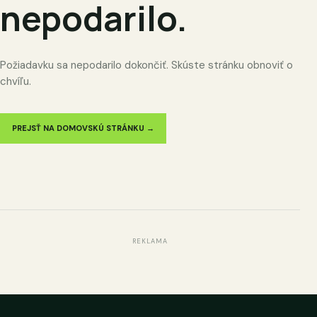
nepodarilo.
Požiadavku sa nepodarilo dokončiť. Skúste stránku obnoviť o
chvíľu.
PREJSŤ NA DOMOVSKÚ STRÁNKU →
REKLAMA