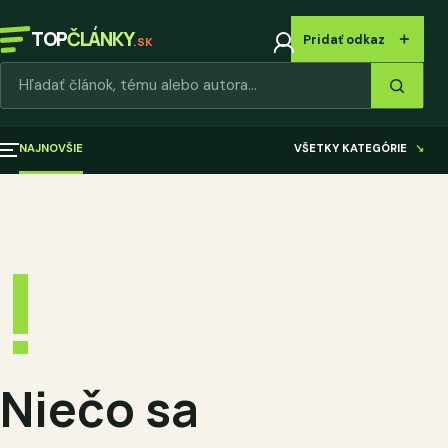
TOP
ČLÁNKY
＋
Pridať odkaz
.SK
Hľadať články
NAJNOVŠIE
VŠETKY KATEGÓRIE
↘
!
Niečo sa