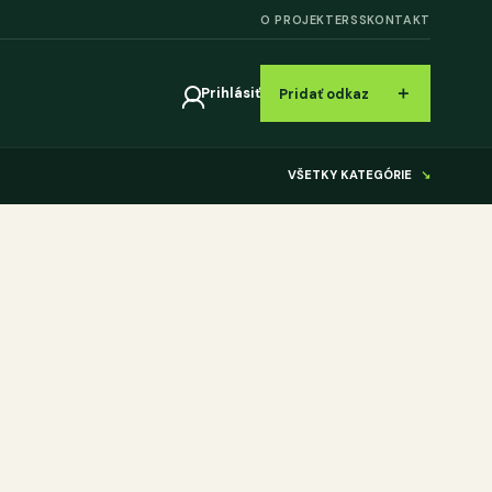
O PROJEKTE
RSS
KONTAKT
＋
Prihlásiť
Pridať odkaz
VŠETKY KATEGÓRIE
↘