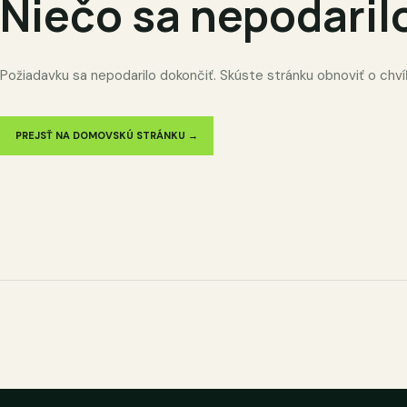
Niečo sa nepodaril
Požiadavku sa nepodarilo dokončiť. Skúste stránku obnoviť o chví
PREJSŤ NA DOMOVSKÚ STRÁNKU →