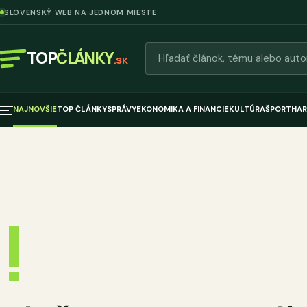
SLOVENSKÝ WEB NA JEDNOM MIESTE
Hľadať články
TOP
ČLÁNKY
.SK
NAJNOVŠIE
TOP ČLÁNKY
SPRÁVY
EKONOMIKA A FINANCIE
KULTÚRA
ŠPORT
HAR
!