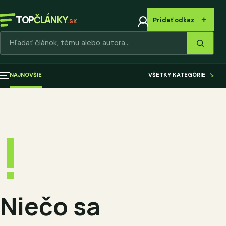
TOP
ČLÁNKY
＋
Pridať odkaz
.SK
Hľadať články
NAJNOVŠIE
VŠETKY KATEGÓRIE
↘
!
Niečo sa