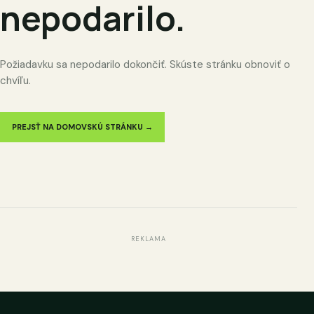
nepodarilo.
Požiadavku sa nepodarilo dokončiť. Skúste stránku obnoviť o
chvíľu.
PREJSŤ NA DOMOVSKÚ STRÁNKU →
REKLAMA