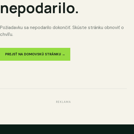
nepodarilo.
Požiadavku sa nepodarilo dokončiť. Skúste stránku obnoviť o
chvíľu.
PREJSŤ NA DOMOVSKÚ STRÁNKU →
REKLAMA