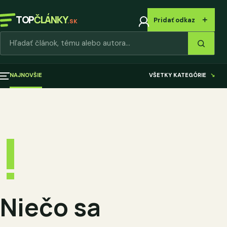
TOP
ČLÁNKY
＋
Pridať odkaz
.SK
Hľadať články
NAJNOVŠIE
VŠETKY KATEGÓRIE
↘
!
Niečo sa