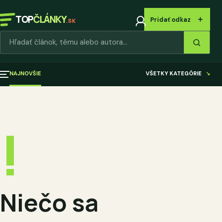
TOP
ČLÁNKY
＋
Pridať odkaz
.SK
Hľadať články
NAJNOVŠIE
VŠETKY KATEGÓRIE
↘
!
Niečo sa