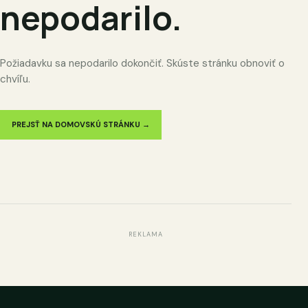
nepodarilo.
Požiadavku sa nepodarilo dokončiť. Skúste stránku obnoviť o
chvíľu.
PREJSŤ NA DOMOVSKÚ STRÁNKU →
REKLAMA