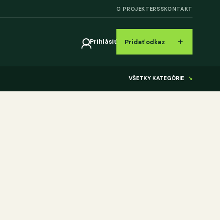
O PROJEKTE
RSS
KONTAKT
＋
Prihlásiť
Pridať odkaz
VŠETKY KATEGÓRIE
↘