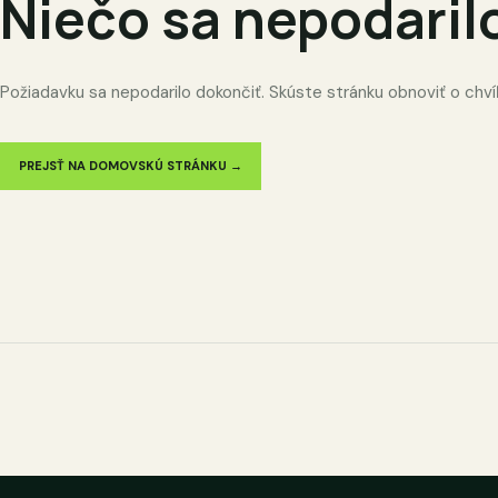
Niečo sa nepodaril
Požiadavku sa nepodarilo dokončiť. Skúste stránku obnoviť o chví
PREJSŤ NA DOMOVSKÚ STRÁNKU →