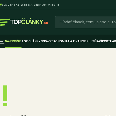
SLOVENSKÝ WEB NA JEDNOM MIESTE
Hľadať články
TOP
ČLÁNKY
.SK
NAJNOVŠIE
TOP ČLÁNKY
SPRÁVY
EKONOMIKA A FINANCIE
KULTÚRA
ŠPORT
HAR
!