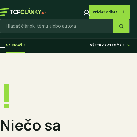
TOP
ČLÁNKY
＋
Pridať odkaz
.SK
Hľadať články
NAJNOVŠIE
VŠETKY KATEGÓRIE
↘
!
Niečo sa