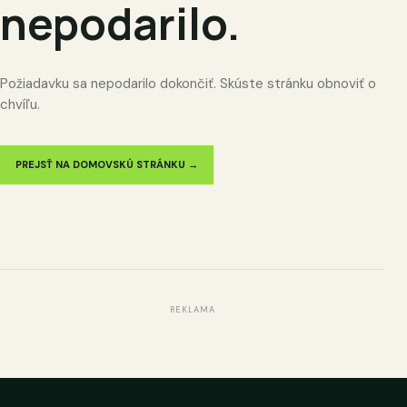
nepodarilo.
Požiadavku sa nepodarilo dokončiť. Skúste stránku obnoviť o
chvíľu.
PREJSŤ NA DOMOVSKÚ STRÁNKU →
REKLAMA