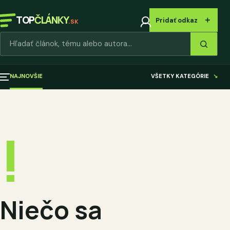
TOP
ČLÁNKY
＋
Pridať odkaz
.SK
Hľadať články
NAJNOVŠIE
VŠETKY KATEGÓRIE
↘
!
Niečo sa