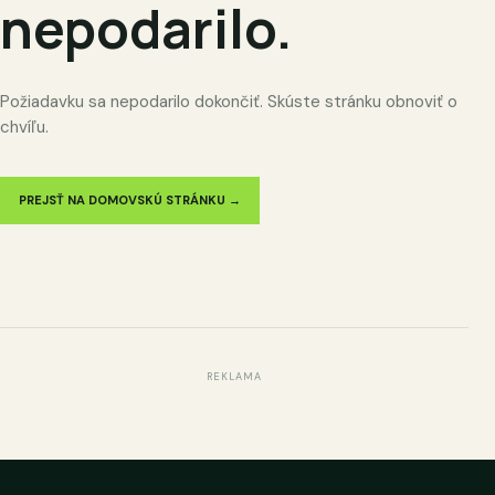
nepodarilo.
Požiadavku sa nepodarilo dokončiť. Skúste stránku obnoviť o
chvíľu.
PREJSŤ NA DOMOVSKÚ STRÁNKU →
REKLAMA