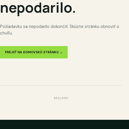
nepodarilo.
Požiadavku sa nepodarilo dokončiť. Skúste stránku obnoviť o
chvíľu.
PREJSŤ NA DOMOVSKÚ STRÁNKU →
REKLAMA