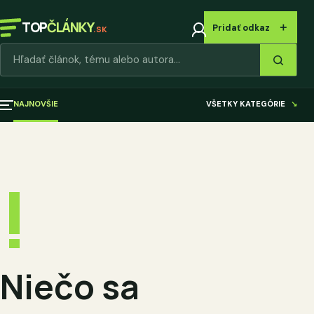
TOP
ČLÁNKY
＋
Pridať odkaz
.SK
Hľadať články
NAJNOVŠIE
VŠETKY KATEGÓRIE
↘
!
Niečo sa