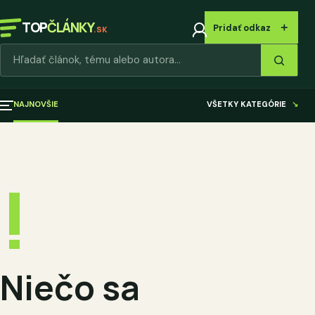
TOP
ČLÁNKY
＋
Pridať odkaz
.SK
Hľadať články
NAJNOVŠIE
VŠETKY KATEGÓRIE
↘
!
Niečo sa