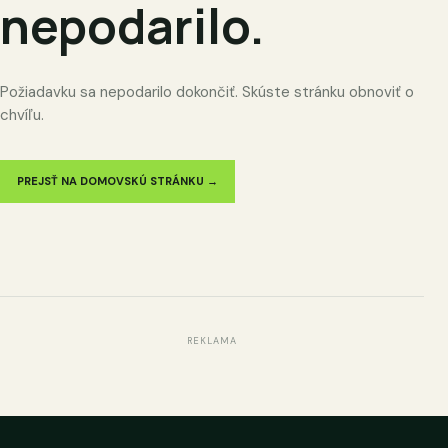
nepodarilo.
Požiadavku sa nepodarilo dokončiť. Skúste stránku obnoviť o
chvíľu.
PREJSŤ NA DOMOVSKÚ STRÁNKU →
REKLAMA