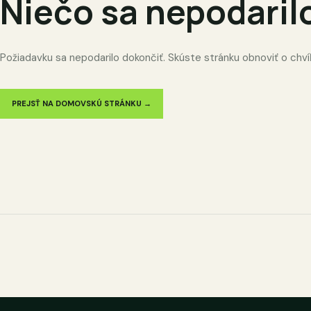
Niečo sa nepodaril
Požiadavku sa nepodarilo dokončiť. Skúste stránku obnoviť o chví
PREJSŤ NA DOMOVSKÚ STRÁNKU →