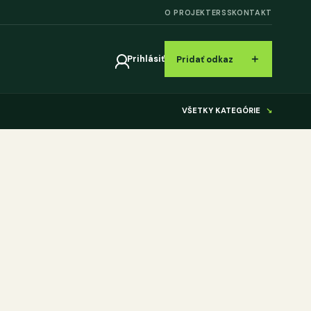
O PROJEKTE
RSS
KONTAKT
＋
Prihlásiť
Pridať odkaz
VŠETKY KATEGÓRIE
↘