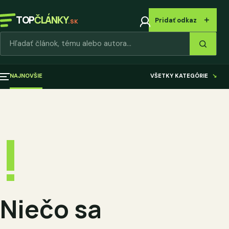
TOP
ČLÁNKY
＋
Pridať odkaz
.SK
Hľadať články
NAJNOVŠIE
VŠETKY KATEGÓRIE
↘
!
Niečo sa