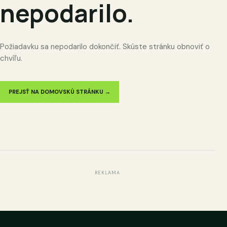
nepodarilo.
Požiadavku sa nepodarilo dokončiť. Skúste stránku obnoviť o
chvíľu.
PREJSŤ NA DOMOVSKÚ STRÁNKU →
REKLAMA