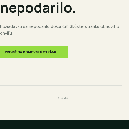
nepodarilo.
Požiadavku sa nepodarilo dokončiť. Skúste stránku obnoviť o
chvíľu.
PREJSŤ NA DOMOVSKÚ STRÁNKU →
REKLAMA