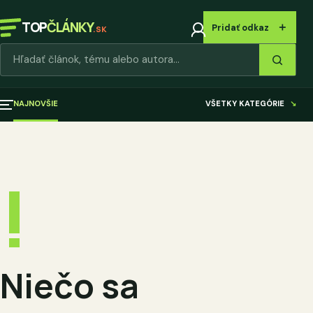
TOP
ČLÁNKY
＋
Pridať odkaz
.SK
Hľadať články
NAJNOVŠIE
VŠETKY KATEGÓRIE
↘
!
Niečo sa