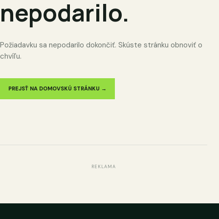
nepodarilo.
Požiadavku sa nepodarilo dokončiť. Skúste stránku obnoviť o
chvíľu.
PREJSŤ NA DOMOVSKÚ STRÁNKU →
REKLAMA