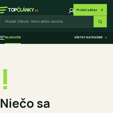
TOP
ČLÁNKY
＋
Pridať odkaz
.SK
Hľadať články
NAJNOVŠIE
VŠETKY KATEGÓRIE
↘
!
Niečo sa