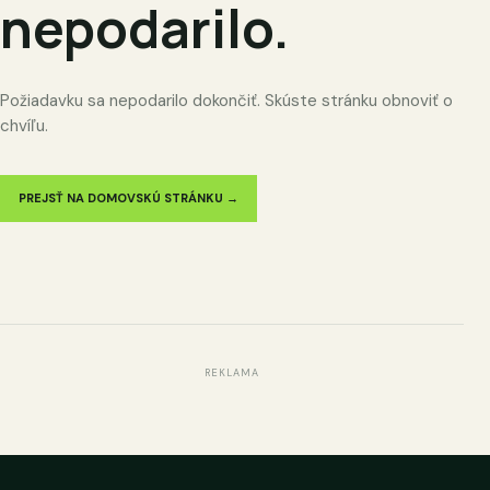
nepodarilo.
Požiadavku sa nepodarilo dokončiť. Skúste stránku obnoviť o
chvíľu.
PREJSŤ NA DOMOVSKÚ STRÁNKU →
REKLAMA