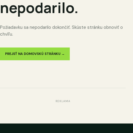
nepodarilo.
Požiadavku sa nepodarilo dokončiť. Skúste stránku obnoviť o
chvíľu.
PREJSŤ NA DOMOVSKÚ STRÁNKU →
REKLAMA