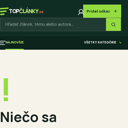
TOP
ČLÁNKY
＋
Pridať odkaz
.SK
Hľadať články
NAJNOVŠIE
VŠETKY KATEGÓRIE
↘
!
Niečo sa