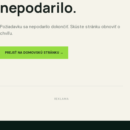
nepodarilo.
Požiadavku sa nepodarilo dokončiť. Skúste stránku obnoviť o
chvíľu.
PREJSŤ NA DOMOVSKÚ STRÁNKU →
REKLAMA