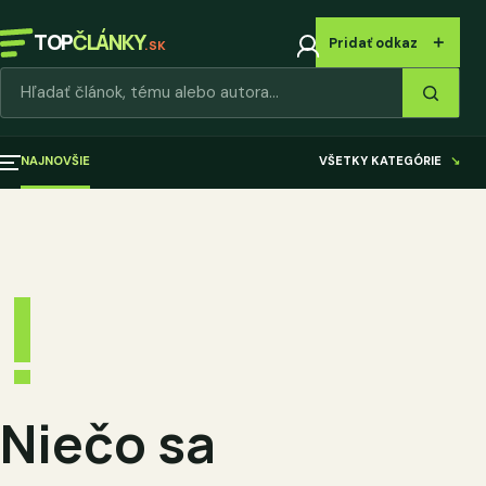
TOP
ČLÁNKY
＋
Pridať odkaz
.SK
Hľadať články
NAJNOVŠIE
VŠETKY KATEGÓRIE
↘
!
Niečo sa