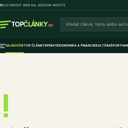
SLOVENSKÝ WEB NA JEDNOM MIESTE
Hľadať články
TOP
ČLÁNKY
.SK
NAJNOVŠIE
TOP ČLÁNKY
SPRÁVY
EKONOMIKA A FINANCIE
KULTÚRA
ŠPORT
HAR
!