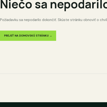
Niečo sa nepodaril
Požiadavku sa nepodarilo dokončiť. Skúste stránku obnoviť o chví
PREJSŤ NA DOMOVSKÚ STRÁNKU →