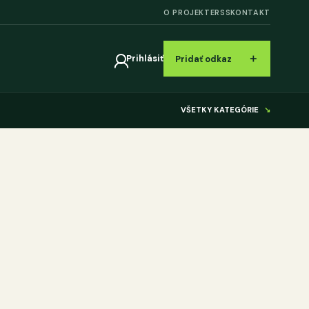
O PROJEKTE
RSS
KONTAKT
＋
Prihlásiť
Pridať odkaz
VŠETKY KATEGÓRIE
↘