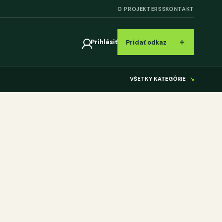
O PROJEKTE
RSS
KONTAKT
＋
Prihlásiť
Pridať odkaz
VŠETKY KATEGÓRIE
↘