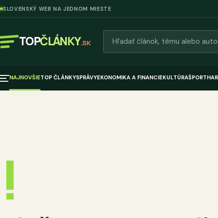
SLOVENSKÝ WEB NA JEDNOM MIESTE
Hľadať články
TOP
ČLÁNKY
.SK
NAJNOVŠIE
TOP ČLÁNKY
SPRÁVY
EKONOMIKA A FINANCIE
KULTÚRA
ŠPORT
HAR
!