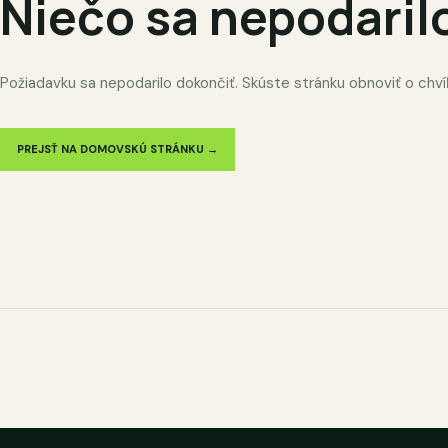
Niečo sa nepodaril
Požiadavku sa nepodarilo dokončiť. Skúste stránku obnoviť o chví
PREJSŤ NA DOMOVSKÚ STRÁNKU →