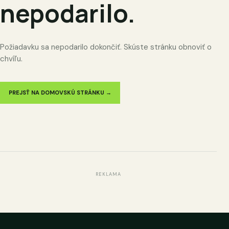
nepodarilo.
Požiadavku sa nepodarilo dokončiť. Skúste stránku obnoviť o
chvíľu.
PREJSŤ NA DOMOVSKÚ STRÁNKU →
REKLAMA