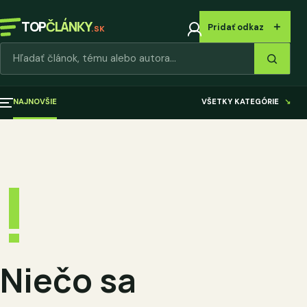
TOP
ČLÁNKY
＋
Pridať odkaz
.SK
Hľadať články
NAJNOVŠIE
VŠETKY KATEGÓRIE
↘
!
Niečo sa