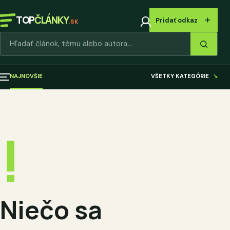
TOP
ČLÁNKY
＋
Pridať odkaz
.SK
Hľadať články
NAJNOVŠIE
VŠETKY KATEGÓRIE
↘
!
Niečo sa