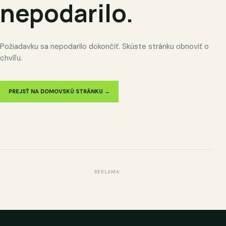
nepodarilo.
Požiadavku sa nepodarilo dokončiť. Skúste stránku obnoviť o
chvíľu.
PREJSŤ NA DOMOVSKÚ STRÁNKU →
REKLAMA