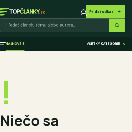
TOP
ČLÁNKY
＋
Pridať odkaz
.SK
Hľadať články
NAJNOVŠIE
VŠETKY KATEGÓRIE
↘
!
Niečo sa