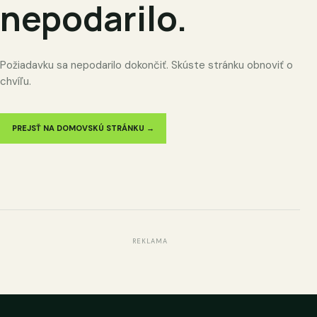
nepodarilo.
Požiadavku sa nepodarilo dokončiť. Skúste stránku obnoviť o
chvíľu.
PREJSŤ NA DOMOVSKÚ STRÁNKU →
REKLAMA