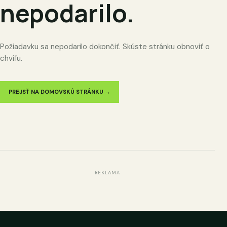
nepodarilo.
Požiadavku sa nepodarilo dokončiť. Skúste stránku obnoviť o
chvíľu.
PREJSŤ NA DOMOVSKÚ STRÁNKU →
REKLAMA