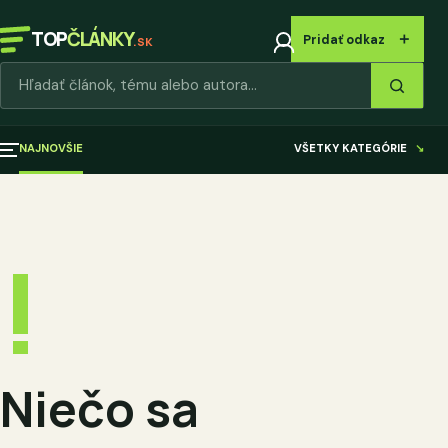
TOP
ČLÁNKY
＋
Pridať odkaz
.SK
Hľadať články
NAJNOVŠIE
VŠETKY KATEGÓRIE
↘
!
Niečo sa