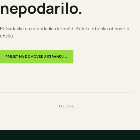
nepodarilo.
Požiadavku sa nepodarilo dokončiť. Skúste stránku obnoviť o
chvíľu.
PREJSŤ NA DOMOVSKÚ STRÁNKU →
REKLAMA