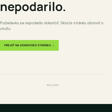
nepodarilo.
Požiadavku sa nepodarilo dokončiť. Skúste stránku obnoviť o
chvíľu.
PREJSŤ NA DOMOVSKÚ STRÁNKU →
REKLAMA