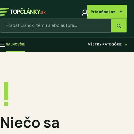
TOP
ČLÁNKY
＋
Pridať odkaz
.SK
Hľadať články
NAJNOVŠIE
VŠETKY KATEGÓRIE
↘
!
Niečo sa